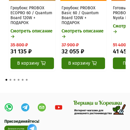
Гроубокс PROBOX
Гроубокс PROBOX
Готовый 
ECOPRO 60 / Quantum
Basic 60 / Quantum
PROBOX B
Board 120W +
Board 120W +
Nyota Pr
ПОДАРОК
ПОДАРОК
Смотре
Смотреть описание
Смотреть описание
→
→
→
35 800 ₽
37 900 ₽
51 400 ₽
31 135 ₽
32 055 ₽
41 455
В корзину
В корзину
Пр
Присоединяйтесь!