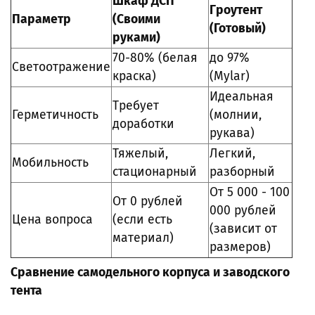
Шкаф ДСП
Гроутент
Параметр
(Своими
(Готовый)
руками)
70-80% (белая
до 97%
Светоотражение
краска)
(Mylar)
Идеальная
Требует
Герметичность
(молнии,
доработки
рукава)
Тяжелый,
Легкий,
Мобильность
стационарный
разборный
От 5 000 - 100
От 0 рублей
000 рублей
Цена вопроса
(если есть
(зависит от
материал)
размеров)
Сравнение самодельного корпуса и заводского
тента