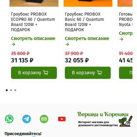
Гроубокс PROBOX
Гроубокс PROBOX
Готовый 
ECOPRO 60 / Quantum
Basic 60 / Quantum
PROBOX B
Board 120W +
Board 120W +
Nyota Pr
ПОДАРОК
ПОДАРОК
Смотре
Смотреть описание
Смотреть описание
→
→
→
35 800 ₽
37 900 ₽
51 400 ₽
31 135 ₽
32 055 ₽
41 455
В корзину
В корзину
Пр
Присоединяйтесь!