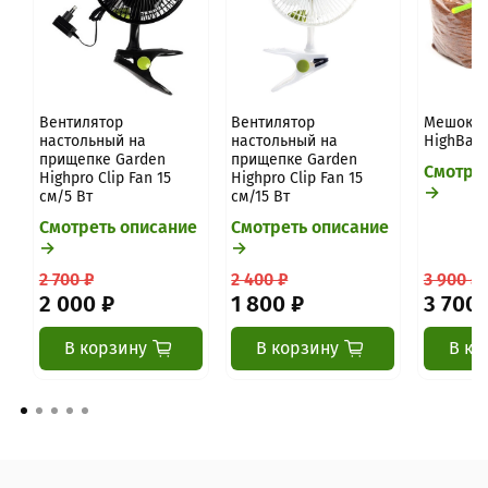
Вентилятор
Вентилятор
Мешок с
настольный на
настольный на
HighBag 
прищепке Garden
прищепке Garden
Смотре
Highpro Clip Fan 15
Highpro Clip Fan 15
→
см/5 Вт
см/15 Вт
Смотреть описание
Смотреть описание
→
→
2 700 ₽
2 400 ₽
3 900 ₽
2 000 ₽
1 800 ₽
3 700 
В корзину
В корзину
В ко