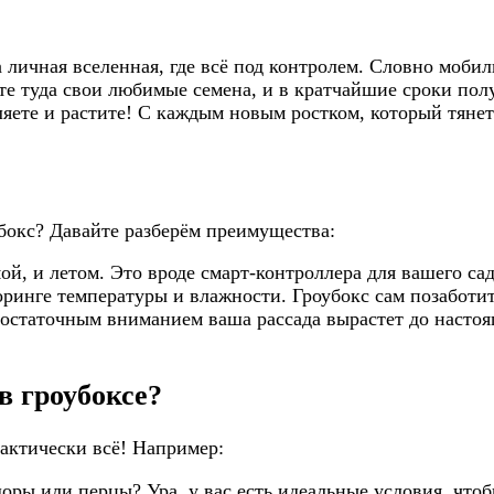
а личная вселенная, где всё под контролем. Словно моби
ите туда свои любимые семена, и в кратчайшие сроки полу
яете и растите! С каждым новым ростком, который тянетс
бокс? Давайте разберём преимущества:
мой, и летом. Это вроде смарт-контроллера для вашего с
оринге температуры и влажности. Гроубокс сам позаботит
остаточным вниманием ваша рассада вырастет до насто
в гроубоксе?
актически всё! Например:
доры или перцы? Ура, у вас есть идеальные условия, чтоб