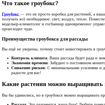
Что такое гроубокс?
Гроубокс
— это не просто коробка для растений, а ваш
получать всё необходимое: свет, воздух, тепло. Помест
модельер-климатолог и госбанкир одновременно: управл
происходит чудо.
Преимущества гроубокса для рассады
Вы ещё не уверены, почему стоит инвестировать в гроу
Контроль климата
: Ваша рассада будет рада и зи
Экономия времени
: Забудьте о постоянном монит
Снижение рисков
: С минимальными усилиями и д
радости для вас!
Какие растения можно выращивать 
Вы бы удивились, но в гроубоксе можно выращивать пр
Рассада
: Это разумеется, ваша база! Любите поми