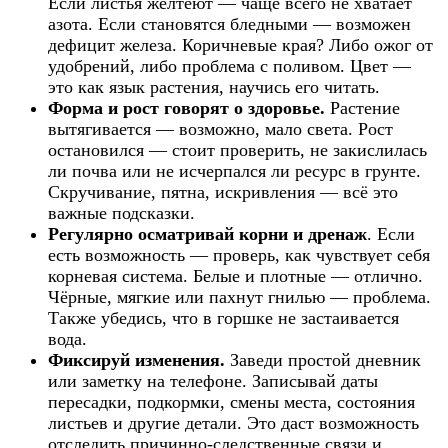
Если листья желтеют — чаще всего не хватает
азота. Если становятся бледными — возможен
дефицит железа. Коричневые края? Либо ожог от
удобрений, либо проблема с поливом. Цвет —
это как язык растения, научись его читать.
Форма и рост говорят о здоровье.
Растение
вытягивается — возможно, мало света. Рост
остановился — стоит проверить, не закислилась
ли почва или не исчерпался ли ресурс в грунте.
Скручивание, пятна, искривления — всё это
важные подсказки.
Регулярно осматривай корни и дренаж
. Если
есть возможность — проверь, как чувствует себя
корневая система. Белые и плотные — отлично.
Чёрные, мягкие или пахнут гнилью — проблема.
Также убедись, что в горшке не застаивается
вода.
Фиксируй изменения.
Заведи простой дневник
или заметку на телефоне. Записывай даты
пересадки, подкормки, смены места, состояния
листьев и другие детали. Это даст возможность
отследить причинно-следственные связи и