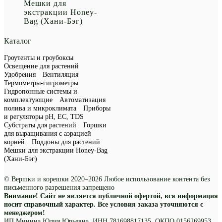
Мешки для
экстракции Honey-
Bag (Хани-Бэг)
Каталог
Гроутенты и гроубоксы
Освещение для растений
Удобрения
Вентиляция
Термометры-гигрометры
Гидропонные системы и
комплектующие
Автоматизация
полива и микроклимата
Приборы
и регуляторы рН, EC, TDS
Субстраты для растений
Горшки
для выращивания с аэрацией
корней
Поддоны для растений
Мешки для экстракции Honey-Bag
(Хани-Бэг)
© Вершки и корешки 2020–2026 Любое использование контента без
письменного разрешения запрещено
Внимание! Сайт не является публичной офертой, вся информация
носит справочный характер. Все условия заказа уточняются с
менеджером!
ИП Минина Юлия Юрьевна, ИНН 781698817135, ОКПО 0156269953,