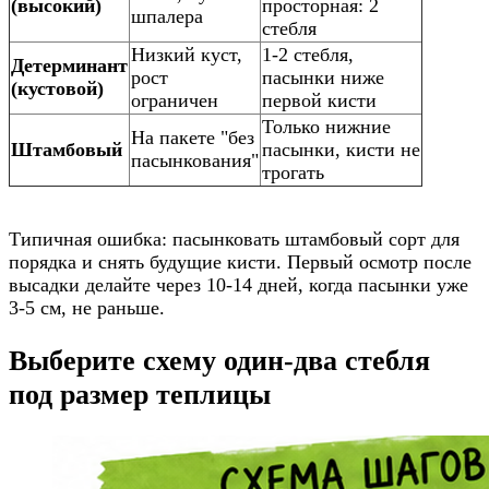
(высокий)
просторная: 2
шпалера
стебля
Низкий куст,
1-2 стебля,
Детерминант
рост
пасынки ниже
(кустовой)
ограничен
первой кисти
Только нижние
На пакете "без
Штамбовый
пасынки, кисти не
пасынкования"
трогать
Типичная ошибка: пасынковать штамбовый сорт для
порядка и снять будущие кисти. Первый осмотр после
высадки делайте через 10-14 дней, когда пасынки уже
3-5 см, не раньше.
Выберите схему один-два стебля
под размер теплицы