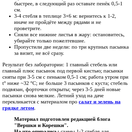
быстрее, в следующий раз оставьте пенёк 0,5-1
см.
3-4 стебля в теплице 3×6 м: вернитесь к 1-2,
иначе не пройдёте между рядами и не
проветрите.
Сняли все нижние листья в жару: остановитесь,
убирайте только пожелтевшие.
Пропустили две недели: по три крупных пасынка
за визит, не всё сразу.
Результат без лаборатории: 1 главный стебель или
главный плюс пасынок под первой кистью; пасынки
сняты при 3-5 см с пеньком 0,5-1 см; работа утром при
t° ниже ~32 °C; не больше 3 пасынков с куста; стебель
подвязан, форточки открыты; через 3-5 дней новые
пасынки снова мелкие. Летний уход на даче
перекликается с материалом про
салат и зелень на
грядке летом
.
Материал подготовлен редакцией блога
"Вершки и Корешки".
На что опирались:
схемы 1-2 стебля для