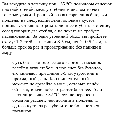
Вы заходите в теплицу при +35 °C: помидоры свисают
плотной стеной, между стеблем и листом торчат
толстые усики. Прошлый раз вы сорвали всё подряд в
полдень, на следующий день половина кустов
поникла. Страшно отрезать лишнее и убить растение,
сосед говорит два стебля, а на пакете не требует
пасынкования. За один утренний обход вы пройдёте
схему: 1-2 стебля, пасынки 3-5 см, пенёк 0,5-1 см, не
больше трёх за раз и проветривание без паники в
жару.
Суть без агрономического жаргона: пасынок
растёт в углу стебель плюс лист без бутонов,
его снимают при длине 3-5 см утром или в
прохладный день. Контринтуитивный
момент: не срезайте в ноль, оставьте пенёк
0,5-1 см, иначе побег отрастёт быстрее. Если
в теплице выше ~32 °C, лучше перенести
обход на рассвет, чем догнать в полдень. С
одного куста за раз уберите не больше трёх
пасынков.