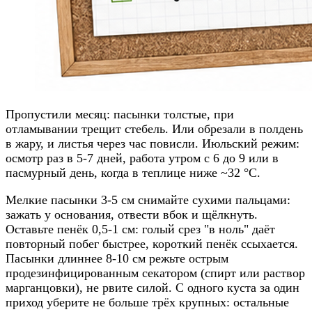
Пропустили месяц: пасынки толстые, при
отламывании трещит стебель. Или обрезали в полдень
в жару, и листья через час повисли. Июльский режим:
осмотр раз в 5-7 дней, работа утром с 6 до 9 или в
пасмурный день, когда в теплице ниже ~32 °C.
Мелкие пасынки 3-5 см снимайте сухими пальцами:
зажать у основания, отвести вбок и щёлкнуть.
Оставьте пенёк 0,5-1 см: голый срез "в ноль" даёт
повторный побег быстрее, короткий пенёк ссыхается.
Пасынки длиннее 8-10 см режьте острым
продезинфицированным секатором (спирт или раствор
марганцовки), не рвите силой. С одного куста за один
приход уберите не больше трёх крупных: остальные