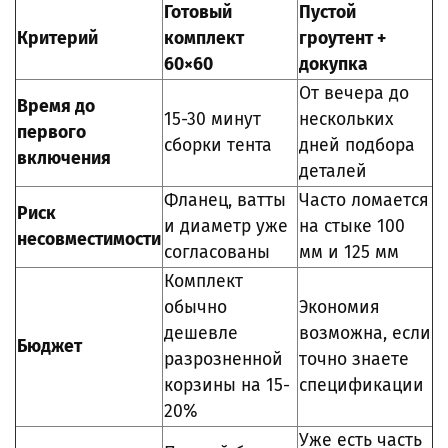
Готовый
Пустой
Критерий
комплект
гроутент +
60×60
докупка
От вечера до
Время до
15-30 минут
нескольких
первого
сборки тента
дней подбора
включения
деталей
Фланец, ватты
Часто ломается
Риск
и диаметр уже
на стыке 100
несовместимости
согласованы
мм и 125 мм
Комплект
обычно
Экономия
дешевле
возможна, если
Бюджет
разрозненной
точно знаете
корзины на 15-
спецификации
20%
Уже есть часть