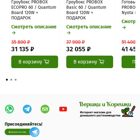
Гроубокс PROBOX
Гроубокс PROBOX
Готовый 
ECOPRO 60 / Quantum
Basic 60 / Quantum
PROBOX B
Board 120W +
Board 120W +
Nyota Pr
ПОДАРОК
ПОДАРОК
Смотре
Смотреть описание
Смотреть описание
→
→
→
35 800 ₽
37 900 ₽
51 400 ₽
31 135 ₽
32 055 ₽
41 455
В корзину
В корзину
Пр
Присоединяйтесь!