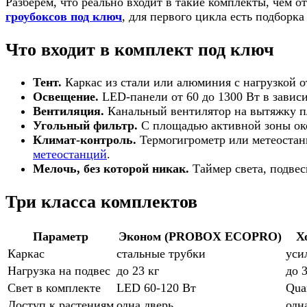
Разберем, что реально входит в такие комплекты, чем 
гроубоксов под ключ
, для первого цикла есть подборк
Что входит в комплект под ключ
Тент.
Каркас из стали или алюминия с нагрузкой о
Освещение.
LED-панели от 60 до 1300 Вт в зависи
Вентиляция.
Канальный вентилятор на вытяжку плю
Угольный фильтр.
С площадью активной зоны окол
Климат-контроль.
Термогигрометр или метеостанц
метеостанций
.
Мелочь, без которой никак.
Таймер света, подвес
Три класса комплектов
Параметр
Эконом (PROBOX ECOPRO)
Х
Каркас
стальные трубки
уси
Нагрузка на подвес
до 23 кг
до 3
Свет в комплекте
LED 60-120 Вт
Qua
Доступ к растениям
одна дверь
одн