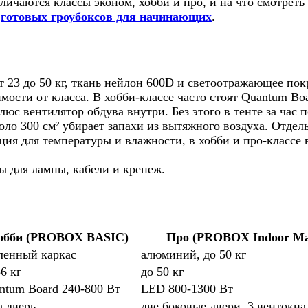
отличаются классы эконом, хобби и про, и на что смотре
а
готовых гроубоксов для начинающих
.
т 23 до 50 кг, ткань нейлон 600D и светоотражающее пок
мости от класса. В хобби-классе часто стоят Quantum Bo
с вентилятор обдува внутри. Без этого в тенте за час 
о 300 см² убирает запахи из вытяжного воздуха. Отдел
ия для температуры и влажности, в хобби и про-классе в
ы для лампы, кабели и крепеж.
обби (PROBOX BASIC)
Про (PROBOX Indoor Ma
ленный каркас
алюминий, до 50 кг
6 кг
до 50 кг
ntum Board 240-800 Вт
LED 800-1300 Вт
а дверь
две боковые двери, 3 вентокна