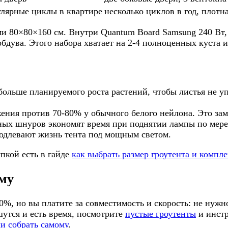
улярные циклы в квартире
несколько циклов в год, плотн
ами 80×80×160 см. Внутри Quantum Board Samsung 240 
дува. Этого набора хватает на 2-4 полноценных куста 
больше планируемого роста растений, чтобы листья не уп
ения против 70-80% у обычного белого нейлона. Это зам
ых шнуров экономят время при поднятии лампы по мере 
одлевают жизнь тента под мощным светом.
пкой есть в гайде
как выбрать размер гроутента и компл
ому
%, но вы платите за совместимость и скорость: не нужн
шутся и есть время, посмотрите
пустые гроутенты
и инст
ли собрать самому
.