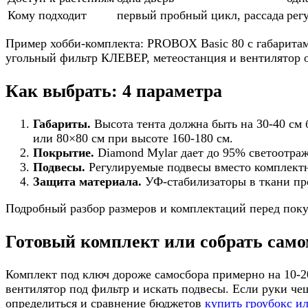
Кому подходит
первый пробный цикл, рассада
рег
Пример хобби-комплекта: PROBOX Basic 80 с габарит
угольный фильтр КЛЕВЕР, метеостанция и вентилятор об
Как выбрать: 4 параметра
Габариты.
Высота тента должна быть на 30-40 см 
или 80×80 см при высоте 160-180 см.
Покрытие.
Diamond Mylar дает до 95% светоотраж
Подвесы.
Регулируемые подвесы вместо комплектн
Защита материала.
УФ-стабилизаторы в ткани пр
Подробный разбор размеров и комплектаций перед поку
Готовый комплект или собрать сам
Комплект под ключ дороже самосбора примерно на 10-20
вентилятор под фильтр и искать подвесы. Если руки че
определиться и сравнение бюджетов
купить гроубокс и