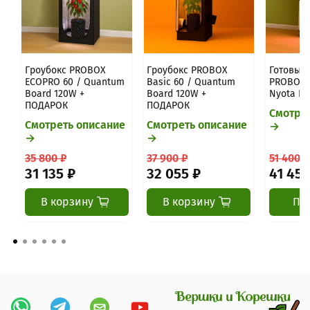
Гроубокс PROBOX
Гроубокс PROBOX
Готовый 
ECOPRO 60 / Quantum
Basic 60 / Quantum
PROBOX B
Board 120W +
Board 120W +
Nyota Pr
ПОДАРОК
ПОДАРОК
Смотре
Смотреть описание
Смотреть описание
→
→
→
35 800 ₽
37 900 ₽
51 400 ₽
31 135 ₽
32 055 ₽
41 455
В корзину
В корзину
Пр