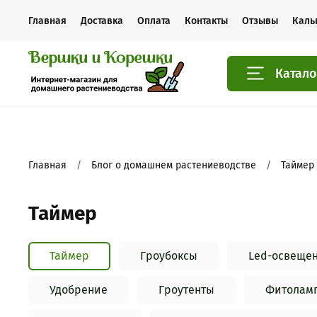
Главная
Доставка
Оплата
Контакты
Отзывы
Каль
Катало
Главная
Блог о домашнем растениеводстве
Таймер
Таймер
Таймер
Гроубоксы
Led-освеще
Удобрение
Гроутенты
Фитолам