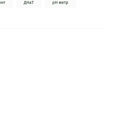
унт
ДНаТ
pH метр