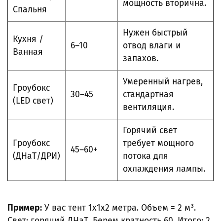
мощность вторична.
Спальня
Нужен быстрый
Кухня /
6–10
отвод влаги и
Ванная
запахов.
Умеренный нагрев,
Гроубокс
30–45
стандартная
(LED свет)
вентиляция.
Горячий свет
Гроубокс
требует мощного
45–60+
(ДНаТ/ДРИ)
потока для
охлаждения лампы.
Пример:
У вас тент 1х1х2 метра. Объем = 2 м³.
Свет: горячий ДНаТ. Берем кратность 60. Итого: 2