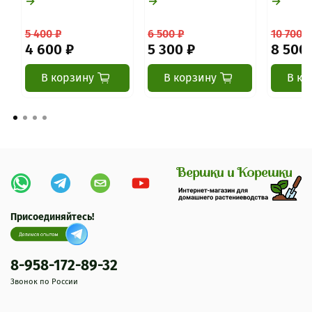
→
→
→
5 400 ₽
6 500 ₽
10 700 ₽
4 600 ₽
5 300 ₽
8 500 
В корзину
В корзину
В ко
Присоединяйтесь!
8-958-172-89-32
Звонок по России