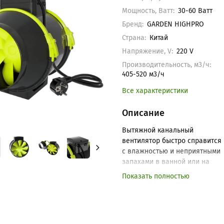
Мощность, Ватт:
30-60 Ватт
Бренд:
GARDEN HIGHPRO
Страна:
Китай
Напряжение, V:
220 V
Производительность, м3/ч:
405-520 м3/ч
Все характеристики
Описание
Вытяжной канальный
вентилятор быстро справится
с влажностью и неприятными
запахами в ванной или на
кухне. Модель диаметром 150
Показать полностью
мм легко монтируется в
систему и поддерживает
комфортный микроклимат без
лишнего шума.