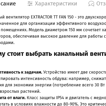
сание
Характеристики
От
й вентилятор EXTRACTOR TT FAN 150 - это двухскор
наченное для организации эффективного воздухоо
 помещениях. Модель диаметром 150 мм сочетает х
торов, обеспечивая высокое давление для работы 
водами.
у стоит выбрать канальный вент
птивность к задачам.
Устройство имеет две скорости
улировать интенсивность обдува: например, снижат
мя для экономии энергии (потребление всего 30 Вт
 взрослых растений.
ита от влаги.
Класс защиты IP54 и двигатель с мед
отать в условиях влажности до 80-90%. Это критич