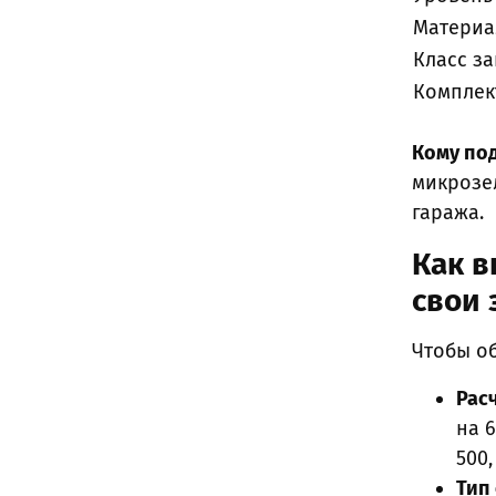
Материа
Класс з
Комплек
Кому по
микрозел
гаража.
Как в
свои 
Чтобы о
Рас
на 
500,
Тип