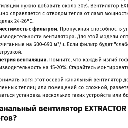
тиляции нужно добавить около 30%. Вентилятор EXTR
чно справляется с отводом тепла от ламп мощность
делах 24-26°C.
местимость с фильтром.
Пропускная способность у
изводительности вентилятора. Для этой модели оп
читанные на 600-690 м³/ч. Если фильтр будет "слаб
егрузкой.
метрия вентиляции.
Помните, что каждый изгиб гоф
изводительность на 15-20%. Старайтесь монтироват
онимать: хотя этот осевой канальный вентилятор 
енных теплиц или помещений со сложной, развет
аться установка нескольких таких устройств или 
анальный вентилятор EXTRACTOR T
гов?