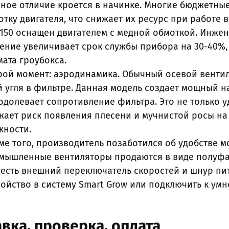
вное отличие кроется в начинке. Многие бюджетн
отку двигателя, что снижает их ресурс при работе 
 150 оснащен двигателем с медной обмоткой. Инжен
ение увеличивает срок службы прибора на 30-40%,
мата гроубокса.
рой момент: аэродинамика. Обычный осевой вентил
й угля в фильтре. Данная модель создает мощный 
одолевает сопротивление фильтра. Это не только уда
жает риск появления плесени и мучнистой росы на
жности.
ме того, производитель позаботился об удобстве мо
мышленные вентиляторы продаются в виде полуфаб
 есть внешний переключатель скоростей и шнур пит
ройство в систему Smart Grow или подключить к умн
вка, проверка, оплата