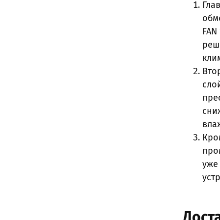
Гла
обм
FAN
реш
кли
Вто
сло
пре
сни
вла
Кро
про
уже
уст
Доста