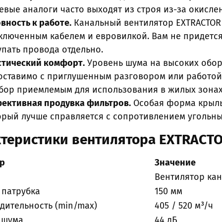
евые аналоги часто выходят из строя из-за окислен
овность к работе.
Канальный вентилятор EXTRACTOR T
ключенным кабелем и евровилкой. Вам не придется
упать провода отдельно.
стический комфорт.
Уровень шума на высоких оборо
оставимо с приглушенным разговором или работой 
бор приемлемым для использования в жилых зонах
ективная продувка фильтров.
Особая форма крыльч
орый лучше справляется с сопротивлением угольны
теристики вентилятора EXTRACTO
р
Значение
Вентилятор ка
 патрубка
150 мм
дительность (min/max)
405 / 520 м³/ч
 шума
44 дБ