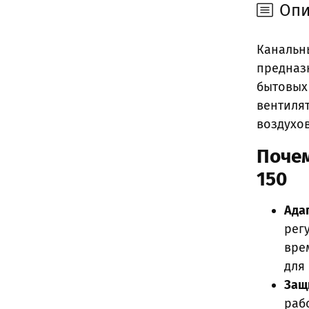
Опи
Канальны
предназ
бытовых
вентиля
воздухо
Почем
150
Ада
рег
вре
для
Защ
раб