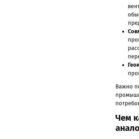
вен
обы
пре
Сов
про
расс
пер
Гео
про
Важно п
промышл
потребов
Чем к
анало