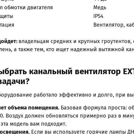
л обмотки двигателя
Медь
ащиты
IP54
тация
Вентилятор, ка
дойдет:
владельцам средних и крупных гроутентов
ень, а также тем, кто ищет надежный вытяжной ка
ыбрать канальный вентилятор EX
задачи?
борудование работало эффективно и долго, при в
чет объема помещения.
Базовая формула проста: о
60. Воздух должен обновляться примерно раз в мину
 эта модель вам подходит.
 освещения.
Если вы используете горячие лампы ДН