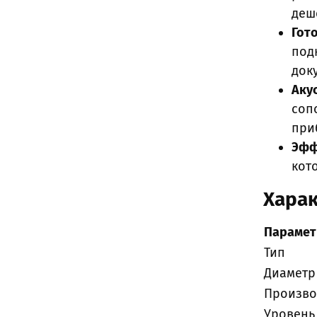
деш
Гот
под
док
Аку
соп
при
Эфф
кот
Харак
Парамет
Тип
Диаметр
Произво
Уровень