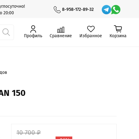
глосуточно!
8-958-172-89-32
о 20:00
Профиль
Сравнение
Избранное
Корзина
одов
AN 150
10 700 ₽
0