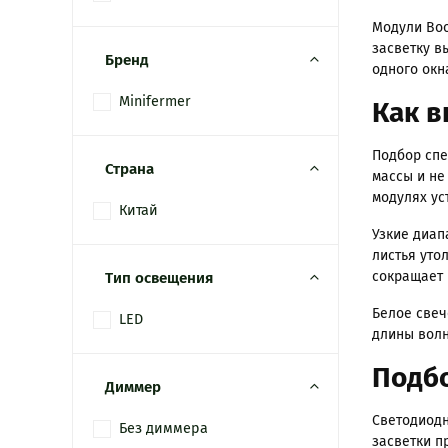
Модули Boo
засветку в
Бренд
одного окн
Minifermer
Как в
Подбор спе
Страна
массы и не
модулях ус
Китай
Узкие диап
листья уто
сокращает 
Тип освещения
Белое свеч
LED
длины волн
Подбо
Диммер
Светодиодн
Без диммера
засветки п