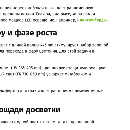
енении черенков. Узкая плата дает равномерную
за пределы лотков. Если задача выходит за рамки
более мощное LED освещение, например,
Квантум борды
.
у и фазе роста
свет с длиной волны 445 nm стимулирует набор зеленой
ля перехода в фазу цветения. Для этой задачи в
иолет (UV 365-405 nm) провоцирует защитную реакцию:
й свет (FR 730-850 nm) ускоряет метаболизм и
 комфортно для глаз и дает растениям промежуточные
ощади досветки
ощности одной платы хватает для направленной