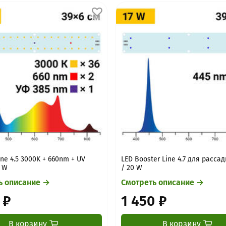
ine 4.5 3000K + 660nm + UV
LED Booster Line 4.7 для расса
0 W
/ 20 W
ь описание →
Смотреть описание →
 ₽
1 450 ₽
В корзину
В корзину