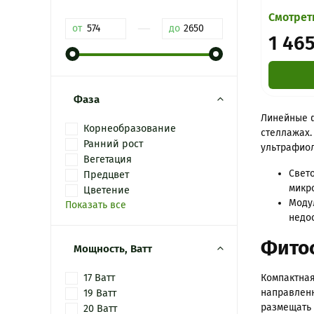
Смотрет
—
от
до
1 465
Фаза
Линейные ф
Корнеобразование
стеллажах.
Ранний рост
ультрафиол
Вегетация
Свет
Предцвет
микр
Цветение
Моду
Показать все
недо
Фитос
Мощность, Ватт
17 Ватт
Компактная
направленн
19 Ватт
размещать 
20 Ватт