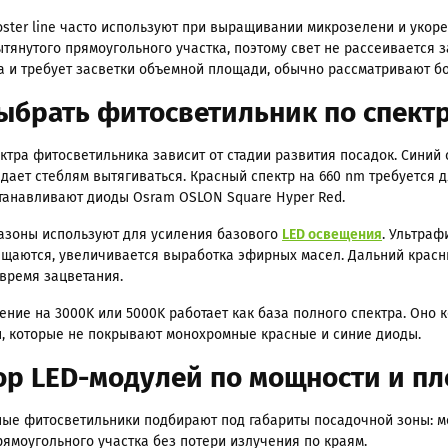
ster line часто используют при выращивании микрозелени и укор
ытянутого прямоугольного участка, поэтому свет не рассеивается 
а и требует засветки объемной площади, обычно рассматривают 
ыбрать фитосветильник по спектр
ктра фитосветильника зависит от стадии развития посадок. Синий 
 дает стеблям вытягиваться. Красный спектр на 660 nm требуется д
танавливают диоды Osram OSLON Square Hyper Red.
азоны используют для усиления базового
LED освещения
. Ультраф
лщаются, увеличивается выработка эфирных масел. Дальний красны
время зацветания.
ение на 3000K или 5000K работает как база полного спектра. Оно
, которые не покрывают монохромные красные и синие диоды.
р LED-модулей по мощности и пл
ые фитосветильники подбирают под габариты посадочной зоны: м
рямоугольного участка без потери излучения по краям.