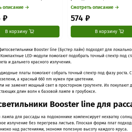
ь описание →
Смотреть описание →
 ₽
574 ₽
В корзину
В корзину
итосветильники Booster line (Бустер лайн) подходят для локально
 Компактные LED-модули помогают подобрать точный спектр под ста
ета и дальнего красного излучения.
одиодные платы помогают собрать точный спектр под фазу роста. 
озелени, а красный 660 nm нужен при цветении.
ли не заменят мощный свет в просторном гроутенте. Их покупают 
стающих длин волн к базовой лампе в гроубоксе.
ветильники Booster line для рас
 лампа для рассады на подоконнике компенсирует нехватку солнц
ое излучение без перегрева листьев. Плоская форма плат подход
низко над растениями, экономя полезную высоту каждого яруса.