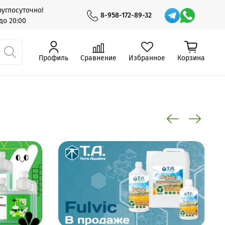
углосуточно!
8-958-172-89-32
до 20:00
Профиль
Сравнение
Избранное
Корзина