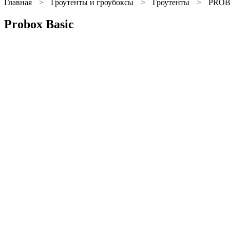
Главная
Гроутенты и гроубоксы
Гроутенты
PRO
Probox Basic