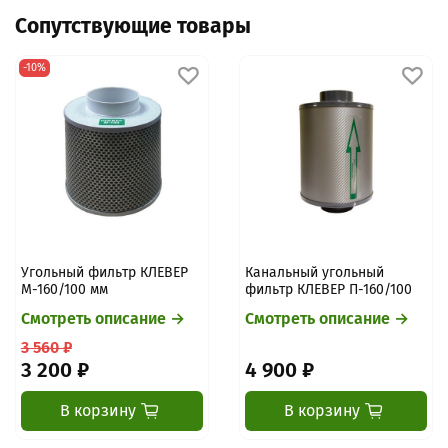
зависит от службы доставки). Предоплата нужна, чтобы
совместимость, подсказать по установке.
Сопутствующие товары
зарезервировать товар, запустить обработку и закрепить
цену/наличие. После оплаты: проверка/упаковка → отправка
→ трек-номер.
Подробнее про оплату
-10%
Угольный фильтр КЛЕВЕР
Канальный угольный
М-160/100 мм
фильтр КЛЕВЕР П-160/100
Смотреть описание →
Смотреть описание →
3 560 ₽
3 200 ₽
4 900 ₽
В корзину
В корзину