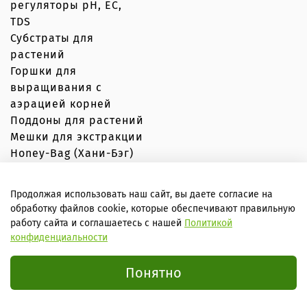
регуляторы рН, EC,
TDS
Субстраты для
растений
Горшки для
выращивания с
аэрацией корней
Поддоны для растений
Мешки для экстракции
Honey-Bag (Хани-Бэг)
Продолжая использовать наш сайт, вы даете согласие на
обработку файлов cookie, которые обеспечивают правильную
© Вершки и корешки 2020–2026 Любое использование
работу сайта и соглашаетесь с нашей
Политикой
контента без письменного разрешения запрещено
конфиденциальности
Внимание! Сайт не является публичной офертой, вся
информация носит справочный характер. Все условия
заказа уточняются с менеджером!
Понятно
ИП Минина Юлия Юрьевна, ИНН 781698817135, ОКПО
0156269953, ОГРН 307784731600527