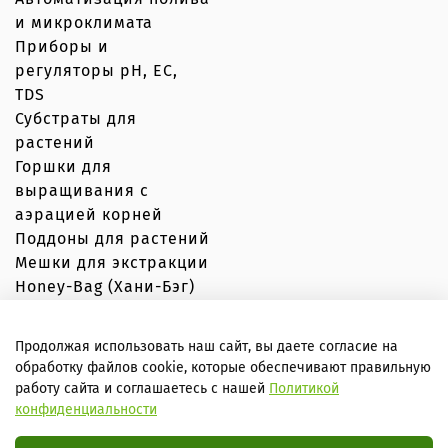
и микроклимата
Приборы и
регуляторы рН, EC,
TDS
Субстраты для
растений
Горшки для
выращивания с
аэрацией корней
Поддоны для растений
Мешки для экстракции
Honey-Bag (Хани-Бэг)
Продолжая использовать наш сайт, вы даете согласие на
обработку файлов cookie, которые обеспечивают правильную
© Вершки и корешки 2020–2026 Любое использование
работу сайта и соглашаетесь с нашей
Политикой
контента без письменного разрешения запрещено
конфиденциальности
Внимание! Сайт не является публичной офертой, вся
информация носит справочный характер. Все условия