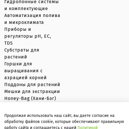
Гидропонные системы
и комплектующие
Автоматизация полива
и микроклимата
Приборы и
регуляторы рН, EC,
TDS
Субстраты для
растений
Горшки для
выращивания с
аэрацией корней
Поддоны для растений
Мешки для экстракции
Honey-Bag (Хани-Бэг)
Продолжая использовать наш сайт, вы даете согласие на
обработку файлов cookie, которые обеспечивают правильную
© Вершки и корешки 2020–2026 Любое использование
работу сайта и соглашаетесь с нашей
Политикой
контента без письменного разрешения запрещено