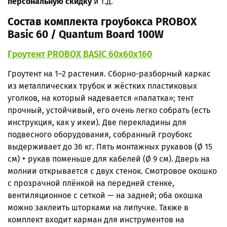
персональную скидку
и т.д.
Состав комплекта гроубокса PROBOX
Basic 60 / Quantum Board 100W
Гроутент PROBOX BASIC 60x60х160
Гроутент на 1–2 растения. Сборно-разборный каркас
из металлических трубок и жёстких пластиковых
уголков, на который надевается «палатка»; тент
прочный, устойчивый, его очень легко собрать (есть
инструкция, как у икеи). Две перекладины для
подвесного оборудования, собранный гроубокс
выдерживает до 36 кг. Пять монтажных рукавов (
Ø
15
см) + рукав поменьше для кабелей (
Ø
9 см). Дверь на
молнии открывается с двух стенок. Смотровое окошко
с прозрачной плёнкой на передней стенке,
вентиляционное с сеткой — на задней; оба окошка
можно заклеить шторками на липучке. Также в
комплект входит карман для инструментов на