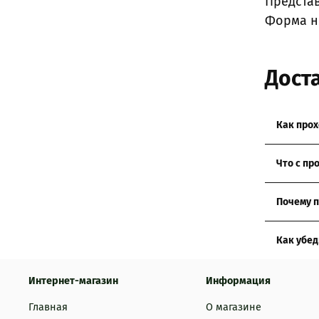
Представ
Форма н
Доста
Как прох
Отправля
Что с пр
региона 
При полу
Почему 
некомпле
решение
Работаем
Как убед
оплате п
доставки
На сайте
проверк
Интернет-магазин
Информация
подсказа
Главная
О магазине