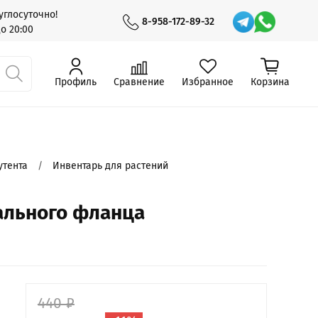
углосуточно!
8-958-172-89-32
до 20:00
Профиль
Сравнение
Избранное
Корзина
утента
Инвентарь для растений
ального фланца
440 ₽