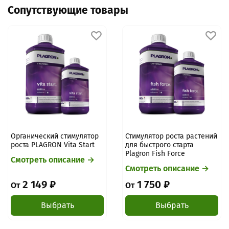
совместимость, подсказать по установке.
Сопутствующие товары
зарезервировать товар, запустить обработку и закрепить
цену/наличие. После оплаты: проверка/упаковка → отправка
→ трек-номер.
Подробнее про оплату
Органический стимулятор
Стимулятор роста растений
роста PLAGRON Vita Start
для быстрого старта
Plagron Fish Force
Смотреть описание →
Смотреть описание →
2 149 ₽
1 750 ₽
От
От
Выбрать
Выбрать