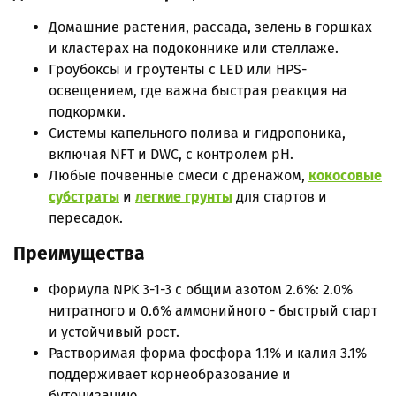
Домашние растения, рассада, зелень в горшках
и кластерах на подоконнике или стеллаже.
Гроубоксы и гроутенты с LED или HPS-
освещением, где важна быстрая реакция на
подкормки.
Системы капельного полива и гидропоника,
включая NFT и DWC, с контролем pH.
Любые почвенные смеси с дренажом,
кокосовые
субстраты
и
легкие грунты
для стартов и
пересадок.
Преимущества
Формула NPK 3-1-3 с общим азотом 2.6%: 2.0%
нитратного и 0.6% аммонийного - быстрый старт
и устойчивый рост.
Растворимая форма фосфора 1.1% и калия 3.1%
поддерживает корнеобразование и
бутонизацию.