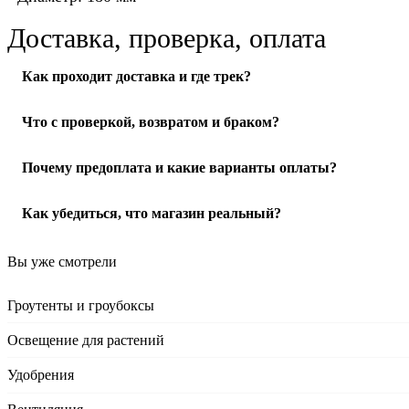
Доставка, проверка, оплата
Как проходит доставка и где трек?
Отправляем по РФ. После передачи в службу доставки пришл
Что с проверкой, возвратом и браком?
оформлении.
Подробнее о доставке
При получении осмотрите упаковку и товар в ПВЗ или при ку
Почему предоплата и какие варианты оплаты?
сотрудника/курьера оформить акт и зафиксировать проблему.
Работаем по предоплате: от 20% (можно 100%, как удобнее).
Как убедиться, что магазин реальный?
комиссия за наложенный платёж (размер зависит от службы д
проверка/упаковка → отправка → трек-номер.
Подробнее пр
На сайте есть контакты и реквизиты. Мы на связи и помогаем
Вы уже смотрели
Гроутенты и гроубоксы
Освещение для растений
Удобрения