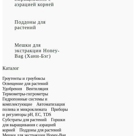
аэрацией корней
Поддоны для
растений
Мешки для
экстракции Honey-
Bag (Хани-Бэг)
Каталог
Гроутенты и гроубоксы
Освещение для растений
Удобрения
Вентиляция
Термометры-гигрометры
Гидропонные системы и
комплектующие
Автоматизация
полива и микроклимата
Приборы
и регуляторы рН, EC, TDS
Субстраты для растений
Горшки
для выращивания с аэрацией
корней
Поддоны для растений
Мешки для экстракции Honey-Bag