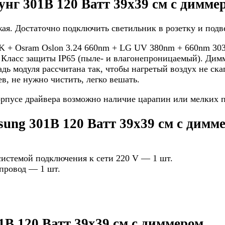
г 301B 120 Ватт 39x39 см с диммер
ая. Достаточно подключить светильник в розетку и подв
K + Osram Oslon 3.24 660nm + LG UV 380nm + 660nm 303
.
Класс защиты IP65 (пыле- и влагонепроницаемый). Дим
ь модуля рассчитана так, чтобы нагретый воздух не ска
, не нужно чистить, легко вешать.
корпусе драйвера возможно наличие царапин или мелких п
ng 301B 120 Ватт 39x39 см с димм
истемой подключения к сети 220 V — 1 шт.
 провод — 1 шт.
B 120 Ватт 39x39 см с диммером