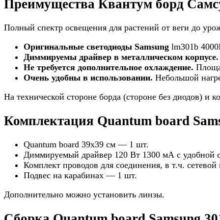
Преимущества Квантум борд Самсун
Полный спектр освещения для растений от веги до урож
Оригинальные светодиоды
Samsung
lm301b 4000
Диммируемы драйвер в металлическом корпусе
Не требуется дополнительное охлаждение.
Площад
Очень удобны в использовании.
Небольшой нагрев
На технической стороне борда (стороне без диодов) и 
Комплектация Quantum board Samsu
Quantum board 39x39 см — 1 шт.
Диммируемый драйвер 120 Вт 1300 мА с удобной с
Комплект проводов для соединения, в т.ч. сетевой
Подвес на карабинах — 1 шт.
Дополнительно можно установить линзы.
Сборка Quantum board Samsung 301