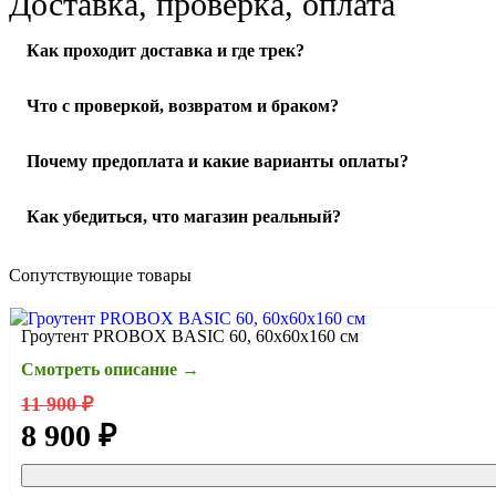
Доставка, проверка, оплата
Как проходит доставка и где трек?
Отправляем по РФ. После передачи в службу доставки пришл
Что с проверкой, возвратом и браком?
оформлении.
Подробнее о доставке
При получении осмотрите упаковку и товар в ПВЗ или при ку
Почему предоплата и какие варианты оплаты?
сотрудника/курьера оформить акт и зафиксировать проблему.
Работаем по предоплате: от 20% (можно 100%, как удобнее).
Как убедиться, что магазин реальный?
комиссия за наложенный платёж (размер зависит от службы д
проверка/упаковка → отправка → трек-номер.
Подробнее пр
На сайте есть контакты и реквизиты. Мы на связи и помогаем
Сопутствующие товары
Гроутент PROBOX BASIC 60, 60х60х160 см
Смотреть описание →
11 900 ₽
8 900 ₽