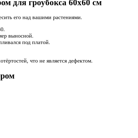
ом для гроубокса 60х60 см
есить его над вашими растениями.
0.
мер выносной.
пливался под платой.
отёртостей, что не является дефектом.
ером