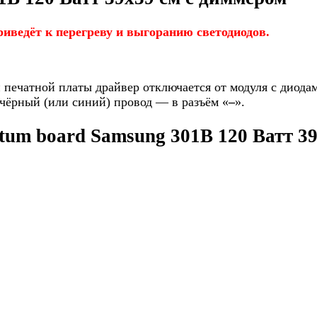
иведёт к перегреву и выгоранию светодиодов.
 печатной платы драйвер отключается от модуля с диода
а чёрный (или синий) провод — в разъём «
–
».
um board Samsung 301B 120 Ватт 39