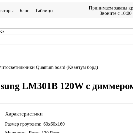
Принимаем заказы кр
ляторы
Блог
Таблицы
Звоните с 10:00 
итосветильники Quantum board (Квантум борд)
sung LM301B 120W с диммером
Характеристики
Размер гроутента:
60x60x160
Мощность, Ватт:
120 Ватт