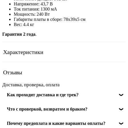
Напряжение: 43,7 В
Ток питания: 1300 мА
Мощность: 240 Вт
Габариты платы в сборе: 78х39х5 см
Вес: 4.4 кг
Гарантия 2 года
.
Характеристики
Отзывы
Доставка, проверка, оплата
Как проходит доставка и где трек?
Отправляем по РФ. После передачи в службу доставки
Что с проверкой, возвратом и браком?
пришлём трек-номер, чтобы отслеживать посылку. Сроки
зависят от региона и выбранной доставки, точные
При получении осмотрите упаковку и товар в ПВЗ или
Почему предоплата и какие варианты оплаты?
варианты видны при оформлении.
Подробнее о доставке