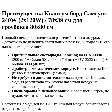
Преимущества Квантум борд Самсунг
240W (2x120W) / 78x39 см для
гроубокса 80х80 см
Полный спектр освещения для растений от веги до урожая.
Достаточно подключить светильник в розетку и подвесить его
над вашими растениями.
Оригинальные светодиоды
Samsung
lm301b 4000K
(200 шт) + Osram SSL 660nm (14 шт) + UV 3535 (2 шт) +
660nm 3030 (40 шт).
Драйвер в металлическом корпусе.
Класс защиты IP65
(пыле- и влагонепроницаемый).
Не требуется дополнительное охлаждение.
Площадь
модуля рассчитана так, чтобы нагретый воздух не
скапливался под платой.
Очень удобны в использовании.
Небольшой нагрев, не
нужно чистить, легко вешать.
Состоит из 2 модулей по 120 Вт, каждый модуль запитывается
отдельным драйвером.