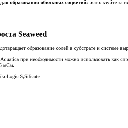
 для образования обильных соцветий:
используйте за н
оста Seaweed
дотвращает образование солей в субстрате и системе вы
 Aquatica при необходимости можно использовать как спр
6 мСм.
ём трек-номер, чтобы отслеживать посылку. Сроки зависят от 