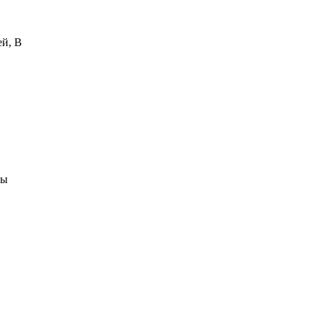
ей, В
зы