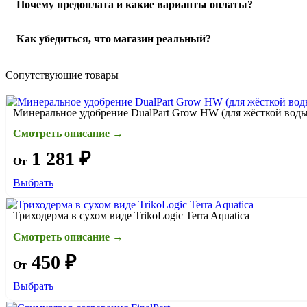
При получении осмотрите упаковку и товар в ПВЗ или при ку
Почему предоплата и какие варианты оплаты?
сотрудника/курьера оформить акт и зафиксировать проблему.
Работаем по предоплате: от 20% (можно 100%, как удобнее).
Как убедиться, что магазин реальный?
комиссия за наложенный платёж (размер зависит от службы д
проверка/упаковка → отправка → трек-номер.
Подробнее пр
На сайте есть контакты и реквизиты. Мы на связи и помогаем
Сопутствующие товары
Минеральное удобрение DualPart Grow HW (для жёсткой воды
Смотреть описание →
1 281 ₽
От
Выбрать
Триходерма в сухом виде TrikoLogic Terra Aquatica
Смотреть описание →
450 ₽
От
Выбрать