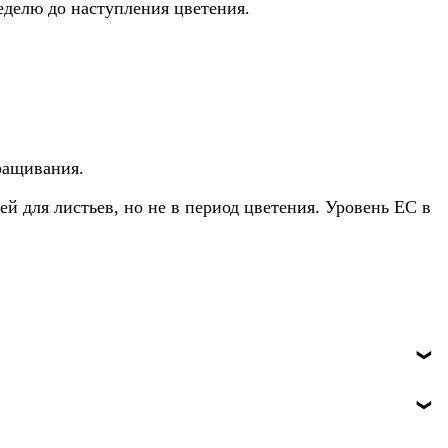
еделю до наступления цветения.
ращивания.
ей для листьев, но не в период цветения. Уровень EC в
региона и выбранной доставки, точные варианты видны при