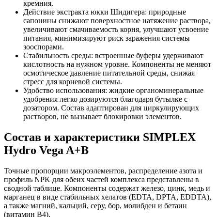
кремния
.
Действие экстракта юкки Шидигера: природные
сапонины снижают поверхностное натяжение раствора,
увеличивают смачиваемость корня, улучшают усвоение
питания, минимизируют риск заражения системы
зооспорами.
Стабильность среды: встроенные буферы удерживают
кислотность на нужном уровне. Компоненты не меняют
осмотическое давление питательной среды, снижая
стресс для корневой системы.
Удобство использования: жидкие органоминеральные
удобрения легко дозируются благодаря бутылке с
дозатором. Состав адаптирован для циркулирующих
растворов, не вызывает блокировки элементов.
Состав и характеристики SIMPLEX
Hydro Vega A+B
Точные пропорции макроэлементов, распределение азота и
профиль NPK для обеих частей комплекса представлены в
сводной таблице. Компоненты содержат железо, цинк, медь и
марганец в виде стабильных хелатов (EDTA, DPTA, EDDTA),
а также магний, кальций, серу, бор, молибден и бетаин
(витамин В4).