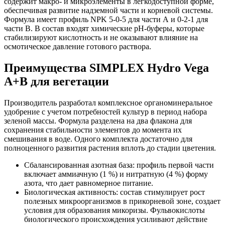
содержит
макро- и микроэлементы
в легкодоступной форме,
обеспечивая развитие надземной части и корневой системы.
Формула имеет профиль NPK 5-0-5 для части А и 0-2-1 для
части В. В состав входят химические pH-буферы, которые
стабилизируют кислотность и не оказывают влияние на
осмотическое давление готового раствора.
Преимущества SIMPLEX Hydro Vega
A+B для вегетации
Производитель разработал комплексное органоминеральное
удобрение с учетом потребностей культур в период набора
зеленой массы. Формула разделена на два флакона для
сохранения стабильности элементов до момента их
смешивания в воде. Одного комплекта достаточно для
полноценного развития растения вплоть до стадии цветения.
Сбалансированная азотная база: профиль первой части
включает аммиачную (1 %) и нитратную (4 %) форму
азота, что дает равномерное питание.
Биологическая активность: состав стимулирует рост
полезных микроорганизмов в прикорневой зоне, создает
условия для образования микоризы. Фульвокислоты
биологического происхождения
усиливают действие