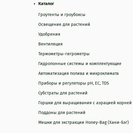
а/упаковка → отправка → трек-номер.
Подробнее про оплату
Каталог
ть по установке.
Гроутенты и гроубоксы
Освещение для растений
Удобрения
Вентиляция
Термометры-гигрометры
Гидропонные системы и комплектующие
Автоматизация полива и микроклимата
Приборы и регуляторы рН, EC, TDS
Субстраты для растений
Горшки для выращивания с аэрацией корней
Поддоны для растений
Мешки для экстракции Honey-Bag (Хани-Бэг)