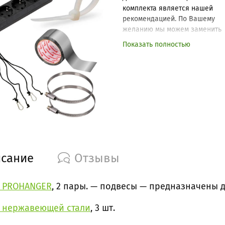
комплекта является нашей
рекомендацией. По Вашему
желанию мы можем заменить
один или несколько товаров с
Показать полностью
сохранением всех скидок и
подарков.
сание
Отзывы
 PROHANGER
, 2 пары. — подвесы — предназначены
з нержавеющей стали
, 3 шт.