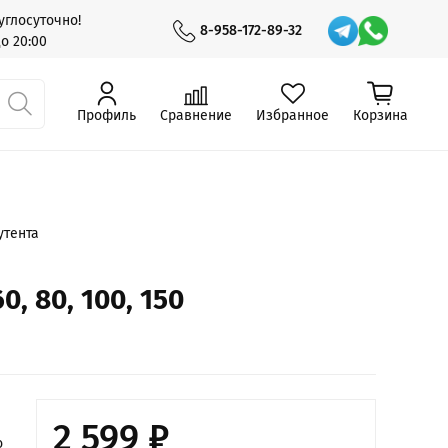
углосуточно!
8-958-172-89-32
до 20:00
Профиль
Сравнение
Избранное
Корзина
утента
, 80, 100, 150
2 599 ₽
о