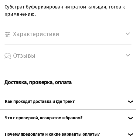
Субстрат буферизирован нитратом кальция, готов к
применению.
Характеристики
Отзывы
Доставка, проверка, оплата
Как проходит доставка и где трек?
Отправляем по РФ. После передачи в службу доставки
Что с проверкой, возвратом и браком?
пришлём трек-номер, чтобы отслеживать посылку. Сроки
зависят от региона и выбранной доставки, точные варианты
При получении осмотрите упаковку и товар в ПВЗ или при
видны при оформлении.
Подробнее о доставке
Почему предоплата и какие варианты оплаты?
курьере под видеозапись (на телефон). Если есть