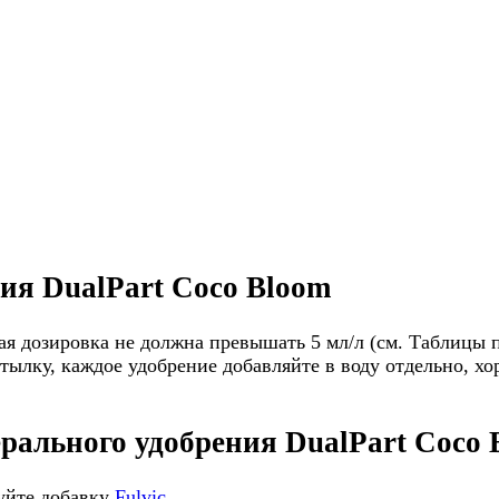
ния
DualPart Coco Bloom
я дозировка не должна превышать 5 мл/л (см. Таблицы 
ылку, каждое удобрение добавляйте в воду отдельно, х
рального удобрения
DualPart Coco 
уйте добавку
Fulvic
.