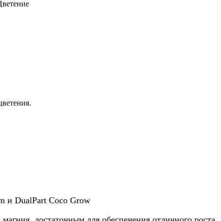
Цветение
цветения.
m и DualPart Coco Grow
 магния, достаточным для обеспечения отличного роста