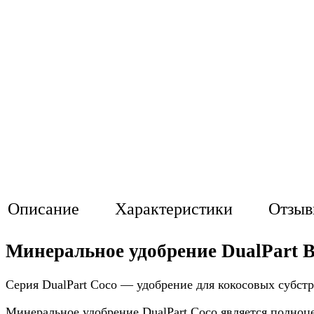
Описание
Характеристики
Отзы
Минеральное удобрение DualPart 
Серия DualPart Coco — удобрение для кокосовых субстр
Минеральное удобрение DualPart Coco является полноц