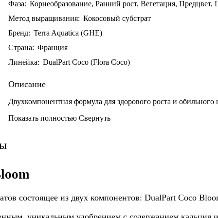
Фаза:
Корнеобразование, Ранний рост, Вегетация, Предцвет, 
Метод выращивания:
Кокосовый субстрат
Бренд:
Terra Aquatica (GHE)
Страна:
Франция
Линейка:
DualPart Coco (Flora Coco)
Описание
Двухкомпонентная формула
для здорового роста и обильного 
Показать полностью
Свернуть
вы
Bloom
атов состоящее из двух компонентов: DualPart Coco Bloo
енным, уникальным удобрением с содержанием кальция и