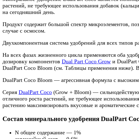
растений, не требующее использования добавок (кальц
на сегодняшний день.
Продукт содержит большой спектр микроэлементов, поз
случае с осмосом.
Двухкомпонентная система удобрений для всех типов р
На всех фазах жизненного цикла применяются оба удоб
дозировку компонентов
Dual Part Coco Grow
и DualPart
DualPart Coco Bloom (см. Таблицы применения ниже). 
DualPart Coco Bloom — агрессивная формула с высоким
Серия
DualPart Coco
(Grow + Bloom) — сильнодействующ
отличного роста растений, не требующее использовани
растению максимизировать вкусовые и ароматические св
Состав минерального удобрения
DualPart Co
N общее содержание — 1%