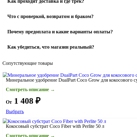
Как проходит доставка и где трек?
Отправляем по РФ. После передачи в службу доставки пришл
Что с проверкой, возвратом и браком?
оформлении.
Подробнее о доставке
При получении осмотрите упаковку и товар в ПВЗ или при ку
Почему предоплата и какие варианты оплаты?
сотрудника/курьера оформить акт и зафиксировать проблему.
Работаем по предоплате: от 20% (можно 100%, как удобнее).
Как убедиться, что магазин реальный?
комиссия за наложенный платёж (размер зависит от службы д
проверка/упаковка → отправка → трек-номер.
Подробнее пр
На сайте есть контакты и реквизиты. Мы на связи и помогаем
Сопутствующие товары
Минеральное удобрение DualPart Coco Grow для кокосового с
Смотреть описание →
1 408 ₽
От
Выбрать
Кокосовый субстрат Coco Fiber with Perlite 50 л
Смотреть описание →