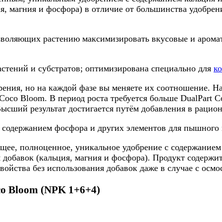
ия, магния и фосфора) в отличие от большинства удобре
воляющих растению максимизировать вкусовые и аромати
астений и субстратов; оптимизирована специально для
к
рения, но на каждой фазе вы меняете их соотношение. Н
 Coco Bloom. В период роста требуется больше DualPart 
Высший результат достигается путём добавления в рацио
 содержанием фосфора и других элементов для пышного 
ее, полноценное, уникальное удобрение с содержанием 
я добавок (кальция, магния и фосфора). Продукт содерж
ойства без использования добавок даже в случае с осмо
co Bloom (NPK 1+6+4)