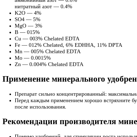
аммонийный азот — 0.6%
нитратный азот — 0.4%
K2O — 4%
SO4 — 5%
MgО — 3%
B — 015%
Cu — 003% Chelated EDTA
Fe — 012% Chelated, 6% EDHHA, 11% DPTA
Mn — 005% Chelated EDTA
Mo — 0.0015%
Zn — 0.004% Chelated EDTA
Применение
минерального удобре
Препарат сильно концентрированный: максимальна
Перед каждым применением хорошо встряхните бут
после использования.
Рекомендации производителя
мине
Помимо удобрений, для стимуляции роста использ