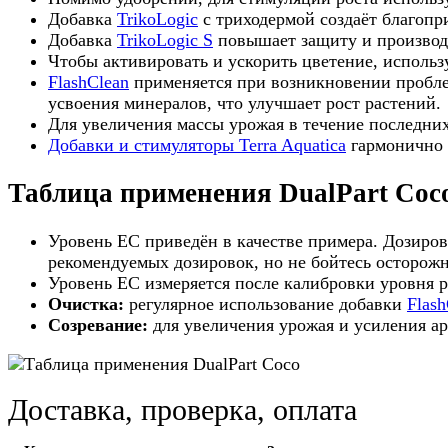
Добавка
TrikoLogic
с триходермой создаёт благопр
Добавка
TrikoLogic S
повышает защиту и производи
Чтобы активировать и ускорить цветение, исполь
FlashClean
применяется при возникновении проблем
усвоения минералов, что улучшает рост растений.
Для увеличения массы урожая в течение последних
Добавки и стимуляторы Terra Aquatica
гармонично 
Таблица применения DualPart Coc
Уровень EC приведён в качестве примера. Дозиров
рекомендуемых дозировок, но не бойтесь осторожн
Уровень ЕС измеряется после калибровки уровня p
Очистка:
регулярное использование добавки
Flash
Созревание:
для увеличения урожая и усиления а
Доставка, проверка, оплата