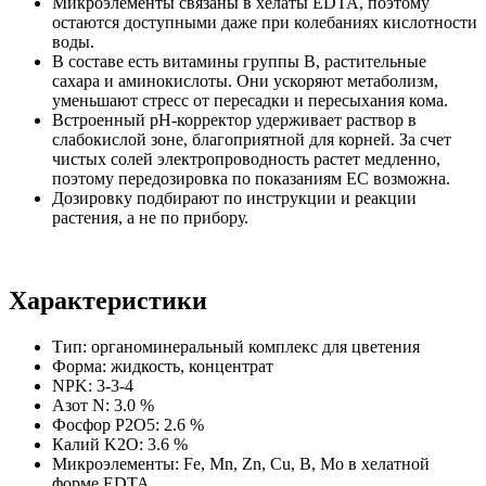
Микроэлементы связаны в хелаты EDTA, поэтому
остаются доступными даже при колебаниях кислотности
воды.
В составе есть витамины группы B, растительные
сахара и аминокислоты. Они ускоряют метаболизм,
уменьшают стресс от пересадки и пересыхания кома.
Встроенный pH-корректор удерживает раствор в
слабокислой зоне, благоприятной для корней. За счет
чистых солей электропроводность растет медленно,
поэтому передозировка по показаниям EC возможна.
Дозировку подбирают по инструкции и реакции
растения, а не по прибору.
Характеристики
Тип: органоминеральный комплекс для цветения
Форма: жидкость, концентрат
NPK: 3-3-4
Азот N: 3.0 %
Фосфор P2O5: 2.6 %
Калий K2O: 3.6 %
Микроэлементы: Fe, Mn, Zn, Cu, B, Mo в хелатной
форме EDTA