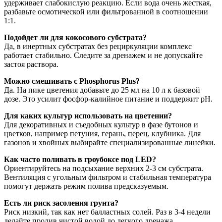
удерживает слабокислую реакцию. Если вода очень жесткая,
разбавьте осмотической или фильтрованной в соотношении
1:1.
Подойдет ли для кокосового субстрата?
Да, в инертных субстратах без рециркуляции комплекс
работает стабильно. Следите за дренажем и не допускайте
застоя раствора.
Можно смешивать с Phosphorus Plus?
Да. На пике цветения добавьте до 25 мл на 10 л к базовой
дозе. Это усилит фосфор-калийное питание и поддержит pH.
Для каких культур использовать на цветении?
Для декоративных и съедобных культур в фазе бутонов и
цветков, например петуния, герань, перец, клубника. Для
газонов и хвойных выбирайте специализированные линейки.
Как часто поливать в гроубоксе под LED?
Ориентируйтесь на подсыхание верхних 2-3 см субстрата.
Вентиляция с угольным фильтром и стабильная температура
помогут держать режим полива предсказуемым.
Есть ли риск засоления грунта?
Риск низкий, так как нет балластных солей. Раз в 3-4 недели
делайте пролив чистой водой до легкого дренажа.