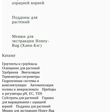
аэрацией корней
Поддоны для
растений
Мешки для
экстракции Honey-
Bag (Хани-Бэг)
Каталог
Гроутенты и гроубоксы
Освещение для растений
Удобрения
Вентиляция
Термометры-гигрометры
Гидропонные системы и
комплектующие
Автоматизация
полива и микроклимата
Приборы
и регуляторы рН, EC, TDS
Субстраты для растений
Горшки
для выращивания с аэрацией
корней
Поддоны для растений
Мешки для экстракции Honey-Bag