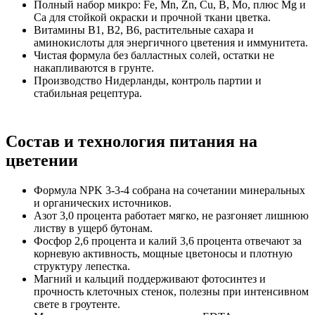
Полный набор микро: Fe, Mn, Zn, Cu, B, Mo, плюс Mg и
Ca для стойкой окраски и прочной ткани цветка.
Витамины B1, B2, B6, растительные сахара и
аминокислоты для энергичного цветения и иммунитета.
Чистая формула без балластных солей, остатки не
накапливаются в грунте.
Производство Нидерланды, контроль партии и
стабильная рецептура.
Состав и технология питания на
цветении
Формула NPK 3-3-4 собрана на сочетании минеральных
и органических источников.
Азот 3,0 процента работает мягко, не разгоняет лишнюю
листву в ущерб бутонам.
Фосфор 2,6 процента и калий 3,6 процента отвечают за
корневую активность, мощные цветоносы и плотную
структуру лепестка.
Магний и кальций поддерживают фотосинтез и
прочность клеточных стенок, полезны при интенсивном
свете в гроутенте.