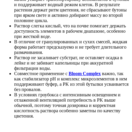
и поддерживает водный режим клеток. В результате
растения держат ритм цветения, не сбрасывают бутоны
при ярком свете и активно добирают массу во второй
половине цикла.
Раствор слегка кислый, что на почве помогает держать
доступность элементов в рабочем диапазоне, особенно
при жесткой воде.
В отличие от гранулированных и сухих смесей, жидкая
форма работает предсказуемо и не требует длительного
размачивания.
Раствор не засаливает субстрат, не оставляет осадка в
лейке и не забивает капельницы при аккуратной
фильтрации воды.
Совместное применение с
Bloom Complex
важно, так
как стабилизатор pH и комплекс микроэлементов в нем
поддерживают буфер, а PK из этой бутылки усваивается
без провалов.
В условиях гроубокса с интенсивным освещением и
отлаженной вентиляцией потребность в PK выше
обычной, поэтому точная дозировка и корректная
кислотность раствора особенно заметны по качеству
цветения.