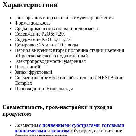
Характеристики
Тип: органоминеральный стимулятор цветения
Форма: жидкость
Среда применения: почва и почвосмеси
Содержание P2O5: 7,2%
Содержание K2O: 5,0-5,1%
Дозировка: 25 мл на 10 л воды
Период внесения: вторая половина стадии цветения
pH раствора: слегка подкисленный
Электропроводимость: умеренная
Цвет: синий
Запах: фруктовый
Совместное применение: обязательно с HESI Bloom
Complex
Производство: Нидерланды
Совместимость, гров-настройки и уход за
продуктом
Совместим
с почвенными субстратами
,
готовыми
почвосмесями
и
кокосом
с буфером, если питание