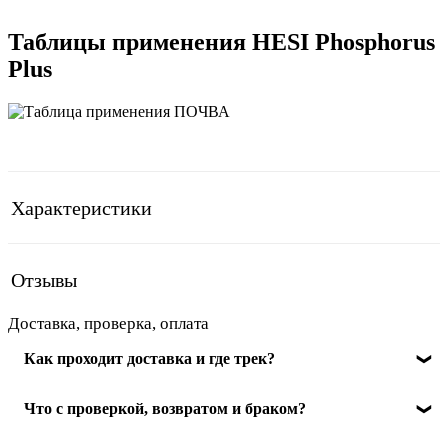
Таблицы применения HESI Phosphorus
Plus
Характеристики
Отзывы
Доставка, проверка, оплата
Как проходит доставка и где трек?
Отправляем по РФ. После передачи в службу доставки
Что с проверкой, возвратом и браком?
пришлём трек-номер, чтобы отслеживать посылку. Сроки
зависят от региона и выбранной доставки, точные