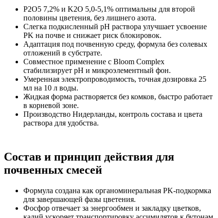
P2O5 7,2% и K2O 5,0-5,1% оптимальны для второй
половины цветения, без лишнего азота.
Слегка подкисленный pH раствора улучшает усвоение
PK на почве и снижает риск блокировок.
Адаптация под почвенную среду, формула без солевых
отложений в субстрате.
Совместное применение с Bloom Complex
стабилизирует pH и микроэлементный фон.
Умеренная электропроводимость, точная дозировка 25
мл на 10 л воды.
Жидкая форма растворяется без комков, быстро работает
в корневой зоне.
Производство Нидерланды, контроль состава и цвета
раствора для удобства.
Состав и принцип действия для
почвенных смесей
Формула создана как органоминеральная PK-подкормка
для завершающей фазы цветения.
Фосфор отвечает за энергообмен и закладку цветков,
калий ускоряет транспортировку ассимилятов к бутонам