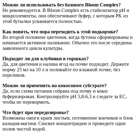
Можно ли использовать без базового Bloom Complex?
Не рекомендуется. В Bloom Complex есть стабилизатор pH и
микроэлементы, они обеспечивают буфер, с которым PK из
этой бутылки усваивается полностью.
Как понять, что пора переходить к этой подкормке?
Во второй половине цветения, когда бутоны сформированы и
начинается активное наливание. Обычно это после середины
заявленного цикла культуры.
Подходит ли для клубники в горшках?
Да, для цветения и налива ягод на почве подходит. Держите
норму 25 мл на 10 л и поливайте по влажной почве, без
переливов.
Можно ли применять на кокосовом субстрате?
Да, если схема питания собрана под почву и кокос
буферизирован. Контролируйте pH 5,8-6,3 и следите за EC,
чтобы не перекормить.
Что будет при передозировке?
Возможны ожоги краев листьев, потемнение кончиков и блок
кальция-магния. Снизьте концентрацию и проведите один
полив чистой водой.