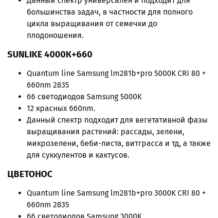
Данный спектр универсален и подходит для
большинства задач, в частности для полного
цикла выращивания от семечки до
плодоношения.
SUNLIKE
4000К+660
Quantum line Samsung lm281b+pro 5000K CRI 80 +
660nm 2835
66 светодиодов Samsung 5000K
12 красных 660nm.
Данный спектр подходит для вегетативной фазы
выращивания растений: рассады, зелени,
микрозелени, беби-листа, витграсса и тд, а также
для суккулентов и кактусов.
ЦВЕТОНОС
Quantum line Samsung lm281b+pro 3000K CRI 80 +
660nm 2835
66 светодиодов Samsung 3000K