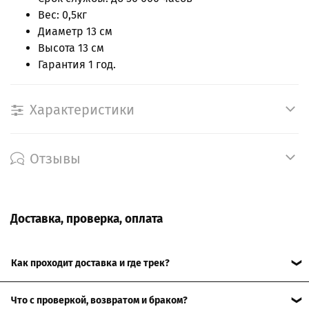
Вес: 0,5кг
Диаметр 13 см
Высота 13 см
Гарантия 1 год.
Характеристики
Отзывы
Доставка, проверка, оплата
Как проходит доставка и где трек?
Отправляем по РФ. После передачи в службу доставки
Что с проверкой, возвратом и браком?
пришлём трек-номер, чтобы отслеживать посылку. Сроки