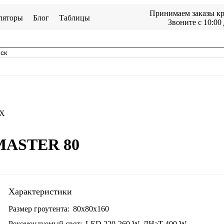
Принимаем заказы кр
ляторы
Блог
Таблицы
Звоните с 10:00 
X
MASTER 80
Характеристики
Размер гроутента:
80x80x160
Рекомендуемый свет:
LED 220-260 W, ДНаТ 400 W