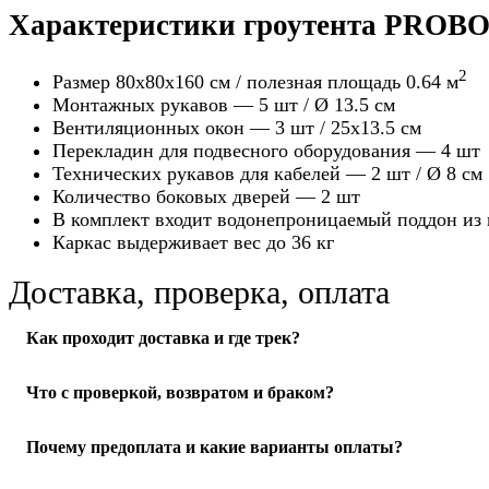
Характеристики гроутента PRO
2
Размер 80х80х160 см / полезная площадь 0.64 м
Монтажных рукавов — 5 шт /
Ø
13.5 см
Вентиляционных окон — 3 шт / 25х13.5 см
Перекладин для подвесного оборудования — 4 шт
Технических рукавов для кабелей — 2 шт /
Ø
8 см
Количество боковых дверей — 2 шт
В комплект входит водонепроницаемый поддон из
Каркас выдерживает вес до 36 кг
Доставка, проверка, оплата
Как проходит доставка и где трек?
Отправляем по РФ. После передачи в службу доставки пришл
Что с проверкой, возвратом и браком?
оформлении.
Подробнее о доставке
При получении осмотрите упаковку и товар в ПВЗ или при ку
Почему предоплата и какие варианты оплаты?
сотрудника/курьера оформить акт и зафиксировать проблему.