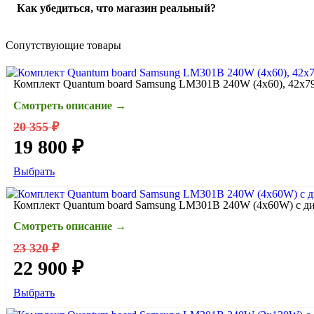
Работаем по предоплате: от 20% (можно 100%, как удобнее).
Как убедиться, что магазин реальный?
комиссия за наложенный платёж (размер зависит от службы д
проверка/упаковка → отправка → трек-номер.
Подробнее пр
На сайте есть контакты и реквизиты. Мы на связи и помогаем
Сопутствующие товары
Комплект Quantum board Samsung LM301B 240W (4x60), 42х7
Смотреть описание →
20 355 ₽
19 800 ₽
Выбрать
Комплект Quantum board Samsung LM301B 240W (4x60W) с ди
Смотреть описание →
23 320 ₽
22 900 ₽
Выбрать