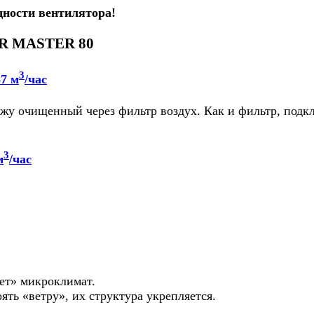
ности вентилятора!
OR MASTER 80
3
7 м
/час
ужу очищенный через фильтр воздух. Как и фильтр, под
3
м
/час
ет» микроклимат.
ть «ветру», их структура укрепляется.