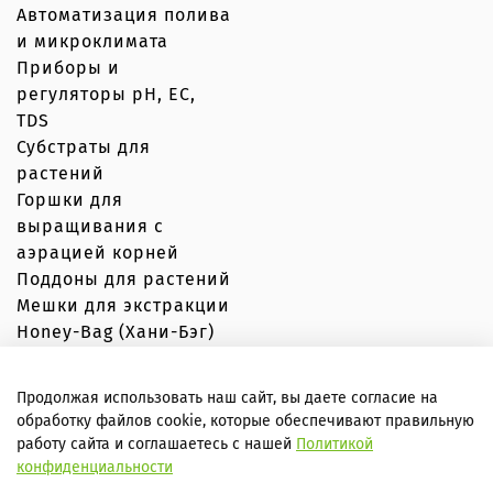
Автоматизация полива
и микроклимата
Приборы и
регуляторы рН, EC,
TDS
Субстраты для
растений
Горшки для
выращивания с
аэрацией корней
Поддоны для растений
Мешки для экстракции
Honey-Bag (Хани-Бэг)
Продолжая использовать наш сайт, вы даете согласие на
обработку файлов cookie, которые обеспечивают правильную
© Вершки и корешки 2020–2026 Любое использование
работу сайта и соглашаетесь с нашей
Политикой
контента без письменного разрешения запрещено
конфиденциальности
Внимание! Сайт не является публичной офертой, вся
информация носит справочный характер. Все условия