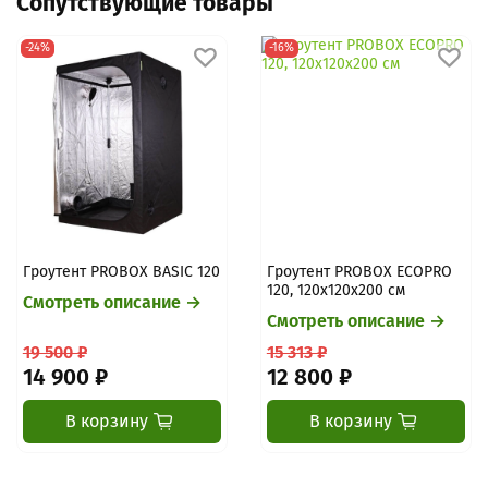
Сопутствующие товары
цену/наличие. После оплаты: проверка/упаковка → отправка
→ трек-номер.
Подробнее про оплату
-24%
-16%
Гроутент PROBOX BASIC 120
Гроутент PROBOX ECOPRO
120, 120х120х200 см
Смотреть описание →
Смотреть описание →
19 500 ₽
15 313 ₽
14 900 ₽
12 800 ₽
В корзину
В корзину