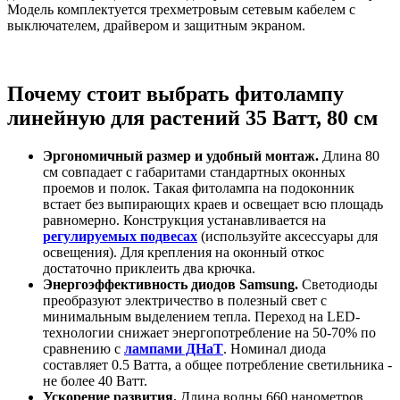
Модель комплектуется трехметровым сетевым кабелем с
выключателем, драйвером и защитным экраном.
Почему стоит выбрать фитолампу
линейную для растений 35 Ватт, 80 см
Эргономичный размер и удобный монтаж.
Длина 80
см совпадает с габаритами стандартных оконных
проемов и полок. Такая фитолампа на подоконник
встает без выпирающих краев и освещает всю площадь
равномерно. Конструкция устанавливается на
регулируемых подвесах
(используйте аксессуары для
освещения). Для крепления на оконный откос
достаточно приклеить два крючка.
Энергоэффективность диодов Samsung.
Светодиоды
преобразуют электричество в полезный свет с
минимальным выделением тепла. Переход на LED-
технологии снижает энергопотребление на 50-70% по
сравнению с
лампами ДНаТ
. Номинал диода
составляет 0.5 Ватта, а общее потребление светильника -
не более 40 Ватт.
Ускорение развития.
Длина волны 660 нанометров