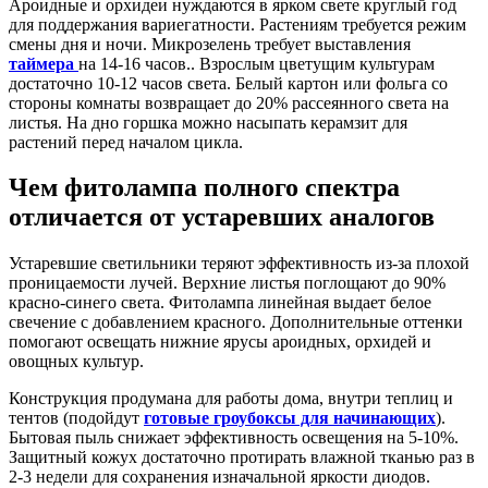
Ароидные и орхидеи нуждаются в ярком свете круглый год
для поддержания вариегатности. Растениям требуется режим
смены дня и ночи. Микрозелень требует выставления
таймера
на 14-16 часов.. Взрослым цветущим культурам
достаточно 10-12 часов света. Белый картон или фольга со
стороны комнаты возвращает до 20% рассеянного света на
листья. На дно горшка можно насыпать керамзит для
растений перед началом цикла.
Чем фитолампа полного спектра
отличается от устаревших аналогов
Устаревшие светильники теряют эффективность из-за плохой
проницаемости лучей. Верхние листья поглощают до 90%
красно-синего света. Фитолампа линейная выдает белое
свечение с добавлением красного. Дополнительные оттенки
помогают освещать нижние ярусы ароидных, орхидей и
овощных культур.
Конструкция продумана для работы дома, внутри теплиц и
тентов (подойдут
готовые гроубоксы для начинающих
).
Бытовая пыль снижает эффективность освещения на 5-10%.
Защитный кожух достаточно протирать влажной тканью раз в
2-3 недели для сохранения изначальной яркости диодов.