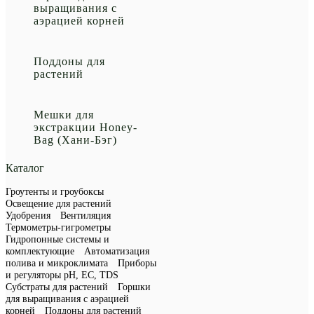
выращивания с
аэрацией корней
Поддоны для
растений
Мешки для
экстракции Honey-
Bag (Хани-Бэг)
Каталог
Гроутенты и гроубоксы
Освещение для растений
Удобрения
Вентиляция
Термометры-гигрометры
Гидропонные системы и
комплектующие
Автоматизация
полива и микроклимата
Приборы
и регуляторы рН, EC, TDS
Субстраты для растений
Горшки
для выращивания с аэрацией
корней
Поддоны для растений