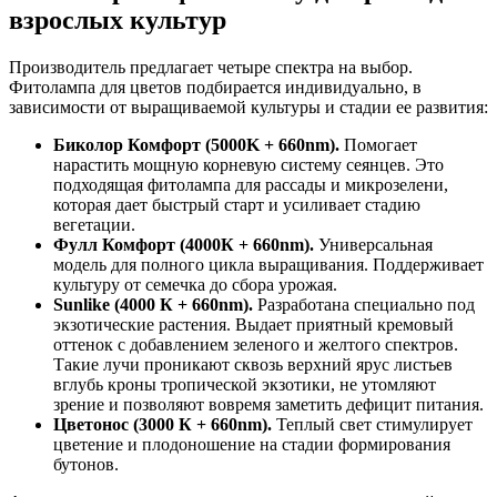
взрослых культур
Производитель предлагает четыре спектра на выбор.
Фитолампа для цветов подбирается индивидуально, в
зависимости от выращиваемой культуры и стадии ее развития:
Биколор Комфорт (5000K + 660nm).
Помогает
нарастить мощную корневую систему сеянцев. Это
подходящая фитолампа для рассады и микрозелени,
которая дает быстрый старт и усиливает стадию
вегетации.
Фулл Комфорт (4000К + 660nm).
Универсальная
модель для полного цикла выращивания. Поддерживает
культуру от семечка до сбора урожая.
Sunlike (4000 К + 660nm).
Разработана специально под
экзотические растения. Выдает приятный кремовый
оттенок с добавлением зеленого и желтого спектров.
Такие лучи проникают сквозь верхний ярус листьев
вглубь кроны тропической экзотики, не утомляют
зрение и позволяют вовремя заметить дефицит питания.
Цветонос (3000 К + 660nm).
Теплый свет стимулирует
цветение и плодоношение на стадии формирования
бутонов.