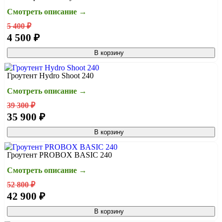
проверить совместимость, подсказать по установке.
нужна, чтобы зарезервировать товар, запустить обработку
Смотреть описание →
и закрепить цену/наличие. После оплаты: проверка/
упаковка → отправка → трек-номер.
Подробнее про
5 400 ₽
оплату
4 500 ₽
В корзину
Гроутент Hydro Shoot 240
Смотреть описание →
39 300 ₽
35 900 ₽
В корзину
Гроутент PROBOX BASIC 240
Смотреть описание →
52 800 ₽
42 900 ₽
В корзину