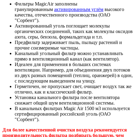
Фильтры MagicAir заполнены
гранулированным
активированным углём
высокого
качества, отечественного производства (ОАО
"Сорбент").
Активированный уголь поглощает молекулы
органических соединений, таких как молекулы оксидов
азота, серы, бензола, формальдегида и т.п.
Предфильтр задерживает пыль, пыльцу растений и
прочие соизмеримые частицы.
Канальный угольный фильтр можно устанавливать
прямо в вентиляционный канал (как вентилятор).
Идеален для применения в больших системах
вентиляции. Например, для объединения двух потоков
из двух разных помещений (теплиц, оранжерей) в один,
с последующим выведением на улицу.
Герметичен, не пропускает свет, очищает воздух так же
отлично, как и классический фильтр.
Установка канального фильтра после вентилятора
снижает общий шум вентиляционной системы.
В канальных фильтрах Magic Air 1500 м3 используется
сертифицированный российский уголь (ОАО
"Сорбент").
Для более качественной очистки воздуха рекомендуется
производительность фильтра подбирать большую, чем