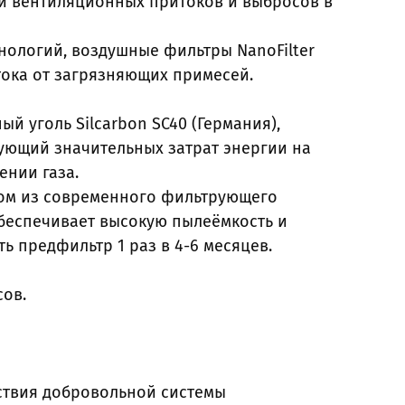
ки вентиляционных притоков и выбросов в
нологий, воздушные фильтры NanoFilter
ока от загрязняющих примесей.
 уголь Silcarbon SC40 (Германия),
ющий значительных затрат энергии на
нии газа.
ом из современного фильтрующего
обеспечивает высокую пылеёмкость и
ь предфильтр 1 раз в 4-6 месяцев.
сов.
тствия добровольной системы