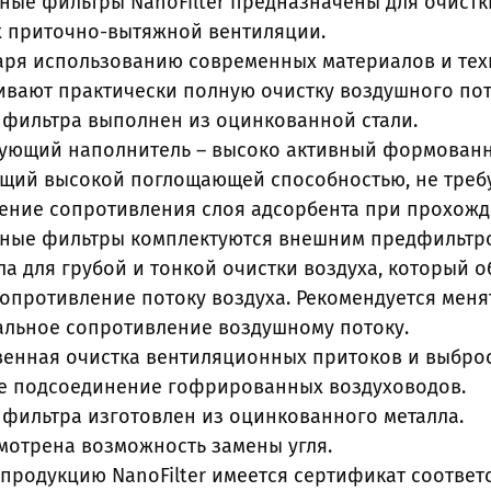
шные фильтры NanoFilter предназначены для очист
х приточно-вытяжной вентиляции.
даря использованию современных материалов и тех
ивают практически полную очистку воздушного пот
с фильтра выполнен из оцинкованной стали.
ующий наполнитель – высоко активный формованный
щий высокой поглощающей способностью, не требу
ение сопротивления слоя адсорбента при прохожде
шные фильтры комплектуются внешним предфильтр
а для грубой и тонкой очистки воздуха, который 
опротивление потоку воздуха. Рекомендуется менят
альное сопротивление воздушному потоку.
твенная очистка вентиляционных притоков и выбро
ое подсоединение гофрированных воздуховодов.
 фильтра изготовлен из оцинкованного металла.
мотрена возможность замены угля.
 продукцию NanoFilter имеется сертификат соотве