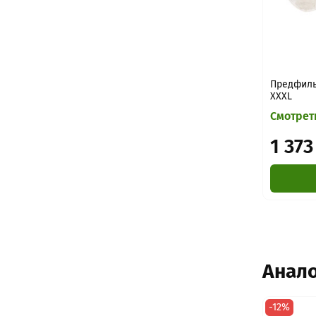
Предфильт
XXXL
Смотрет
1 373
Анал
-12%