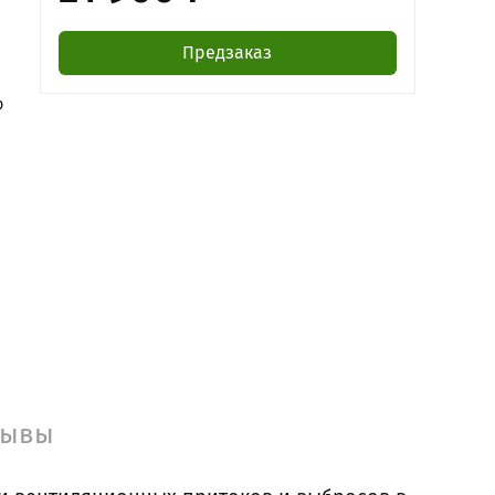
Предзаказ
р
зывы