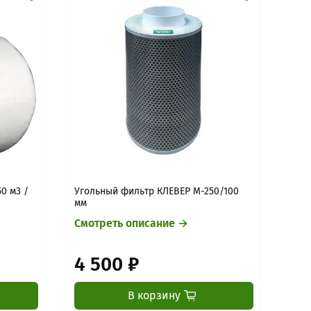
0 м3 /
Угольный фильтр КЛЕВЕР М-250/100
Кана
мм
П-25
Смотреть описание →
Смо
4 500 ₽
6 
В корзину