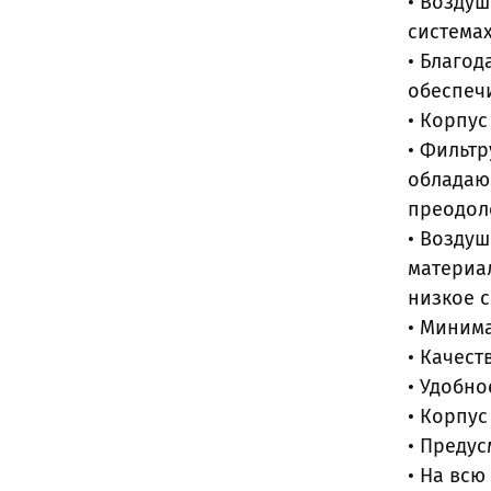
• Возду
система
• Благо
обеспеч
• Корпу
• Фильтр
обладаю
преодол
• Возду
материал
низкое с
• Миним
• Качес
• Удобн
• Корпус
• Предус
• На всю