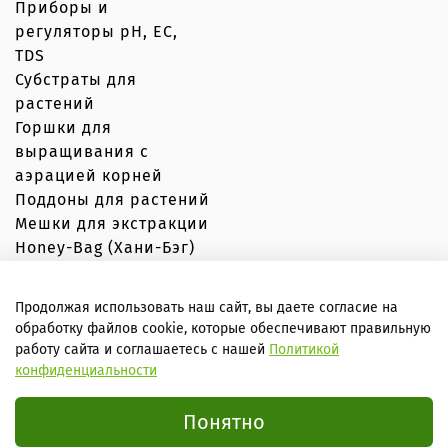
Приборы и
регуляторы рН, EC,
TDS
Субстраты для
растений
Горшки для
выращивания с
аэрацией корней
Поддоны для растений
Мешки для экстракции
Honey-Bag (Хани-Бэг)
Продолжая использовать наш сайт, вы даете согласие на
обработку файлов cookie, которые обеспечивают правильную
© Вершки и корешки 2020–2026 Любое использование
работу сайта и соглашаетесь с нашей
Политикой
контента без письменного разрешения запрещено
конфиденциальности
Внимание! Сайт не является публичной офертой, вся
информация носит справочный характер. Все условия
заказа уточняются с менеджером!
Понятно
ИП Минина Юлия Юрьевна, ИНН 781698817135, ОКПО