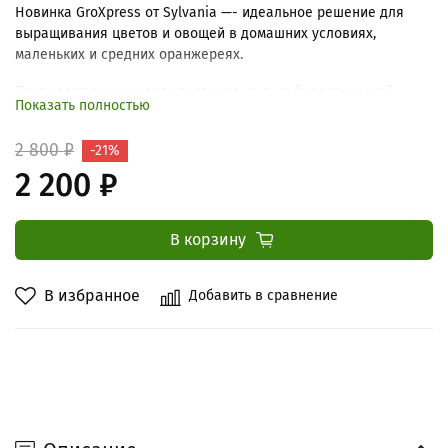
Новинка GroXpress от Sylvania —- идеальное решение для
выращивания цветов и овощей в домашних условиях,
маленьких и средних оранжереях.
Позволяют выращивать растения не в их биологический
Показать полностью
сезон.
2 800 ₽
Оптимизированы высокими показателями фотолюменов, а их
-21%
световой спектр максимизирует выработку красного света,
2 200 ₽
который необходим для роста растений.
Вес брутто 185 г
В корзину
В избранное
Добавить в сравнение