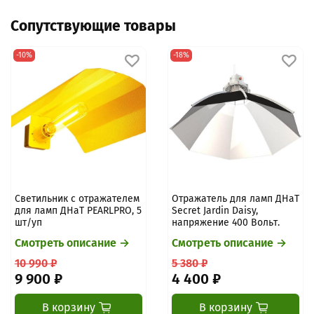
до и после покупки: подобрать комплект, проверить
зависит от службы доставки). Предоплата нужна, чтобы
совместимость, подсказать по установке.
Сопутствующие товары
зарезервировать товар, запустить обработку и закрепить
цену/наличие. После оплаты: проверка/упаковка → отправка
→ трек-номер.
Подробнее про оплату
-10%
-18%
Светильник с отражателем
Отражатель для ламп ДНаТ
для ламп ДНаТ PEARLPRO, 5
Secret Jardin Daisy,
шт/уп
напряжение 400 Вольт.
Смотреть описание →
Смотреть описание →
10 990 ₽
5 380 ₽
9 900 ₽
4 400 ₽
В корзину
В корзину