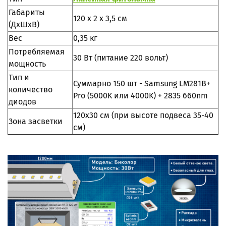
Габариты
120 х 2 х 3,5 см
(ДхШхВ)
Вес
0,35 кг
Потребляемая
30 Вт (питание 220 вольт)
мощность
Тип и
Суммарно 150 шт - Samsung LM281B+
количество
Pro (5000K или 4000K) + 2835 660nm
диодов
120х30 см (при высоте подвеса 35-40
Зона засветки
см)